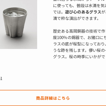
に使っても、普段は水滴を気
では。
遊び心のあるグラス
が
滴で粋な演出ができます。
歴史ある高岡銅器の技術で作
度100％の錫器で、お猪口に
ラスの底が桜型になっており
うな跡を残します。儚い桜の
グラス。桜の時季にいかがで
1
商品詳細はこちら