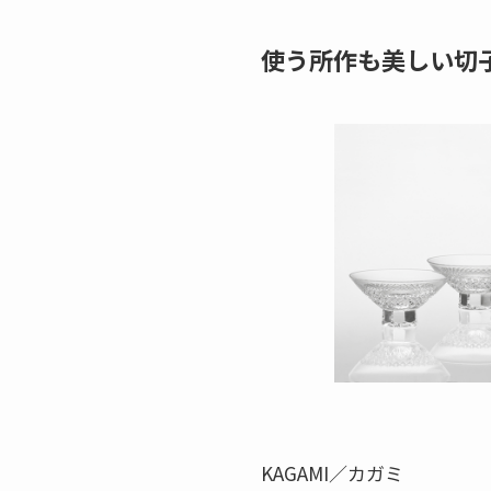
使う所作も美しい切
KAGAMI／カガミ