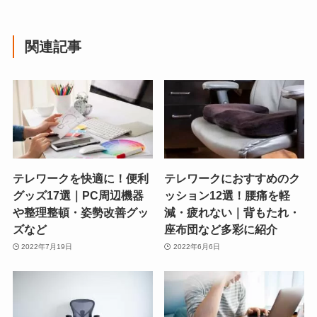
関連記事
テレワークを快適に！便利
テレワークにおすすめのク
グッズ17選｜PC周辺機器
ッション12選！腰痛を軽
や整理整頓・姿勢改善グッ
減・疲れない｜背もたれ・
ズなど
座布団など多彩に紹介
2022年7月19日
2022年6月6日